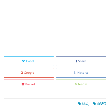
Tweet
Share
Google+
Hatena
Pocket
feedly
BBQ
山梨県