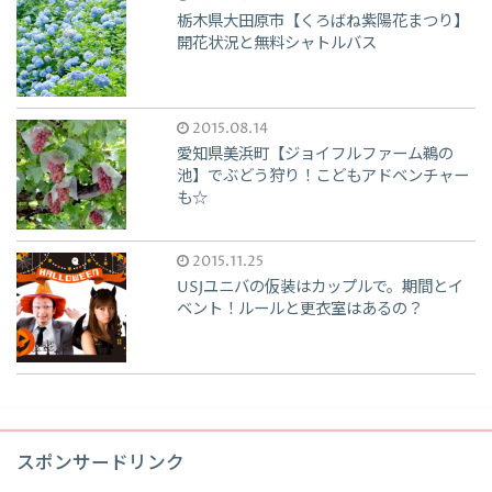
栃木県大田原市【くろばね紫陽花まつり】
開花状況と無料シャトルバス
2015.08.14
愛知県美浜町【ジョイフルファーム鵜の
池】でぶどう狩り！こどもアドベンチャー
も☆
2015.11.25
USJユニバの仮装はカップルで。期間とイ
ベント！ルールと更衣室はあるの？
スポンサードリンク