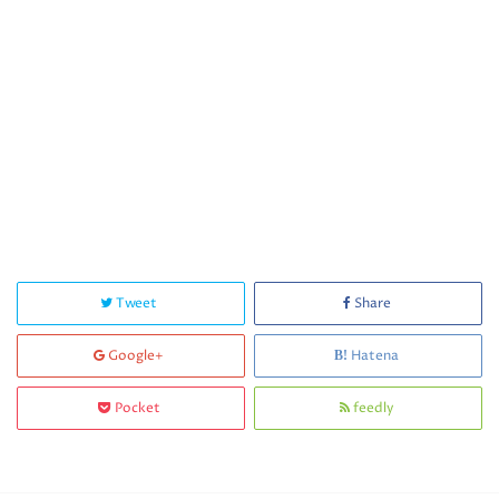
Tweet
Share
Google+
Hatena
Pocket
feedly