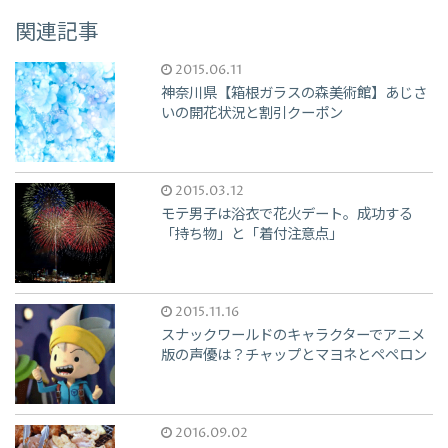
関連記事
2015.06.11
神奈川県【箱根ガラスの森美術館】あじさ
いの開花状況と割引クーポン
2015.03.12
モテ男子は浴衣で花火デート。成功する
「持ち物」と「着付注意点」
2015.11.16
スナックワールドのキャラクターでアニメ
版の声優は？チャップとマヨネとペペロン
2016.09.02