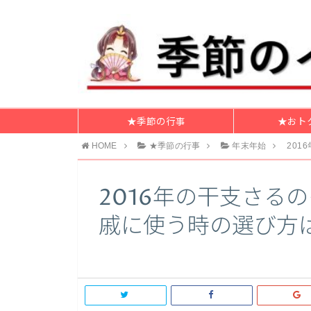
★季節の行事
★おト
HOME
★季節の行事
年末年始
20
2016年の干支さる
戚に使う時の選び方