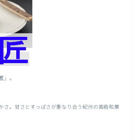
匠
」。
かさ。甘さとすっぱさが重なり合う紀州の高級和菓