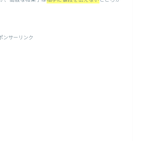
が、高級な和菓子は
相手に値段を伝えない
ところが
ポンサーリンク