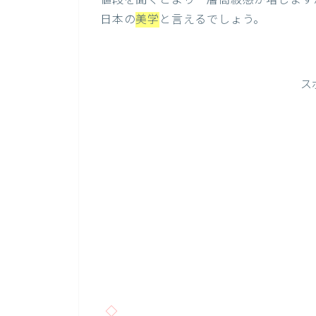
値段を聞くとより一層高級感が増します
日本の
美学
と言えるでしょう。
ス