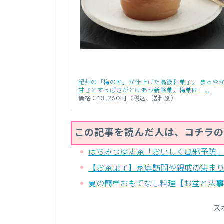
紀州の「梅の匠」が仕上げた高級和菓子。 まろや
甘さとすっぱさがとけあう新銘菓。梅菓匠 …
価格：10,260円（税込、送料別）
この記事を読んだ人は、コチラの
はちみつゆず茶「おいしく風邪予防
【お茶菓子】家庭訪問や親戚の集ま
夏の簡単おもてなし料理【お盆と法
ス