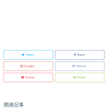
Tweet
Share
Google+
Hatena
Pocket
feedly
関連記事