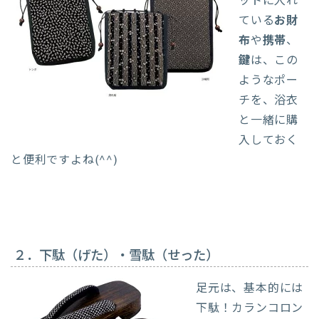
ットに入れ
ている
お財
布
や
携帯
、
鍵
は、この
ようなポー
チを、浴衣
と一緒に購
入しておく
と便利ですよね(^^)
２．下駄（げた）・雪駄（せった）
足元は、基本的には
下駄！カランコロン