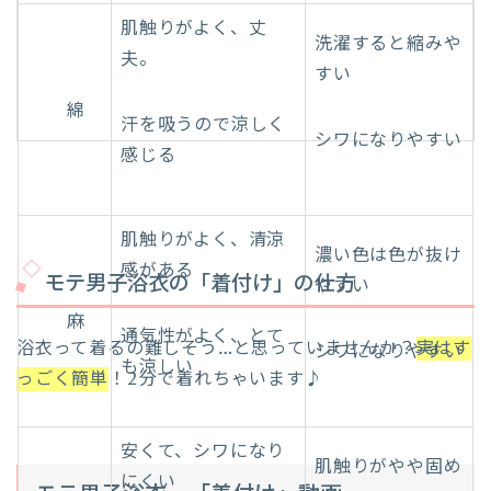
肌触りがよく、丈
洗濯すると縮みや
夫。
すい
綿
汗を吸うので涼しく
シワになりやすい
感じる
肌触りがよく、清涼
濃い色は色が抜け
感がある
モテ男子浴衣の「着付け」の仕方
やすい
麻
通気性がよく、とて
浴衣って着るの難しそう…と思っていませんか？
実はす
シワになりやすい
も涼しい
っごく簡単
！2分で着れちゃいます♪
安くて、シワになり
肌触りがやや固め
にくい