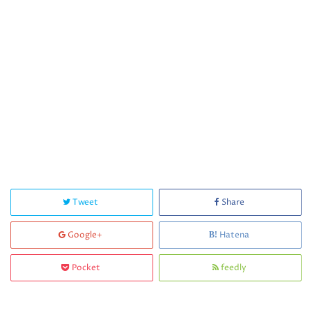
Tweet
Share
Google+
Hatena
Pocket
feedly