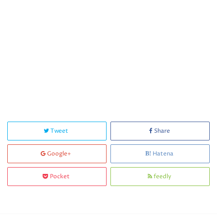
Tweet
Share
Google+
Hatena
Pocket
feedly