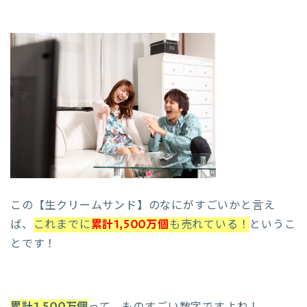
この【生クリームサンド】のなにがすごいかと言え
ば、
これまでに
累計1,500万個
も売れている！
というこ
とです！
累計1,500万個
って、ものすごい数字ですよね！