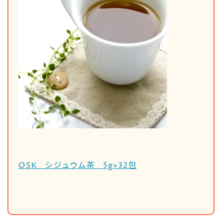
OSK シジュウム茶 5g×32包