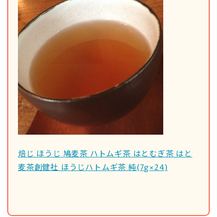
焙じ ほうじ 鳩麦茶 ハトムギ茶 はとむぎ茶 はと
麦茶創健社 ほうじハトムギ茶 純(7g×24)