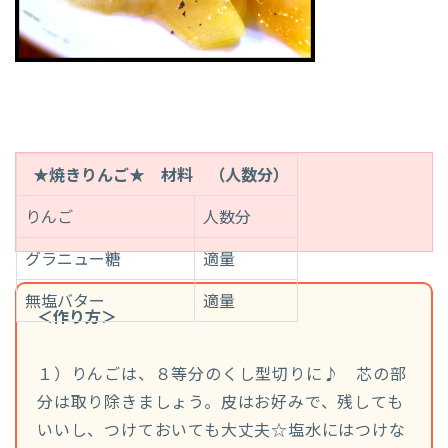
★焼きりんご★ 材料​ （人数分）
りんご
人数分
グラニュー糖
適量
無塩バター
適量
＜作り方＞
１）りんごは、８等分のくし型切りに♪ 芯の部
分は取り除きましょう。皮はお好みで、残しても
いいし、つけておいても大丈夫☆塩水にはつけな