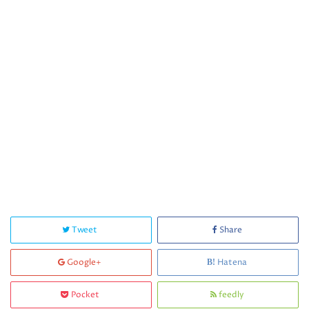
Tweet
Share
Google+
Hatena
Pocket
feedly