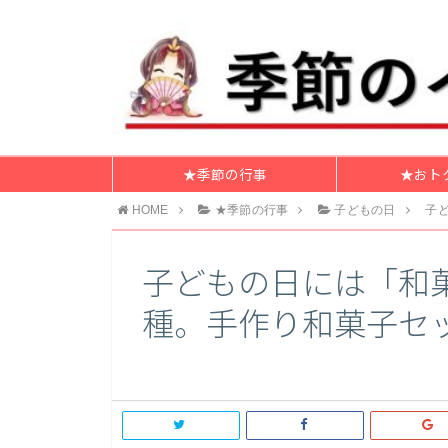
★季節の行事
★おト
HOME
★季節の行事
子どもの日
子
子どもの日には「和
種。手作り和菓子セッ