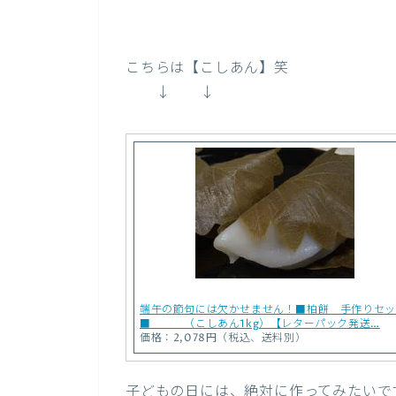
こちらは【こしあん】笑
↓ ↓
端午の節句には欠かせません！■柏餅 手作りセッ
■ （こしあん1kg）【レターパック発送…
価格：2,078円（税込、送料別）
子どもの日には、絶対に作ってみたいで