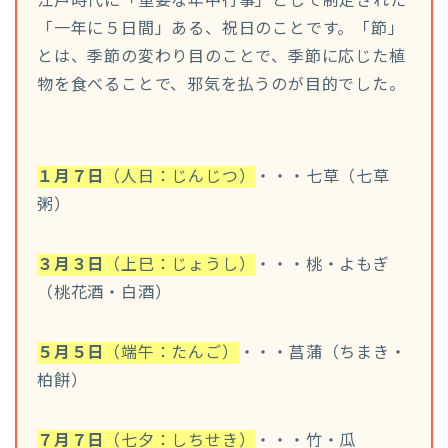
江戸時代に「重要な年中行事」として制定された
「一年に５日間」ある、祝日のことです。「節」
とは、季節の変わり目のことで、季節に応じた植
物を食べることで、邪気を払うのが目的でした。
１月７日
（人日：じんじつ）
・・・七草（七草
粥）
３月３日
（上巳：じょうし）
・・・桃・よもぎ
（桃花酒・白酒）
５月５日
（端午：たんご）
・・・菖蒲（ちまき・
柏餅）
７月７日
（七夕：しちせき）
・・・竹・瓜