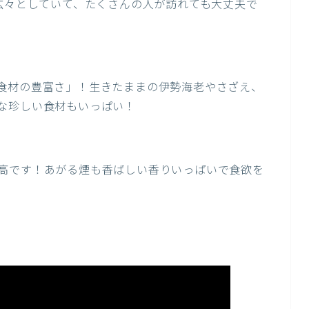
。広々としていて、たくさんの人が訪れても大丈夫で
食材の豊富さ」！生きたままの伊勢海老やさざえ、
な珍しい食材もいっぱい！
高です！あがる煙も香ばしい香りいっぱいで食欲を