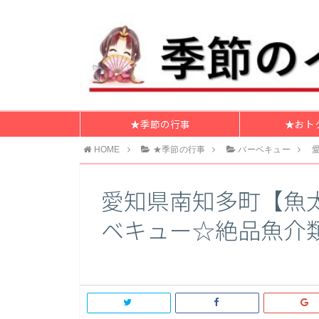
★季節の行事
★おト
HOME
★季節の行事
バーベキュー
愛知県南知多町【魚
ベキュー☆絶品魚介