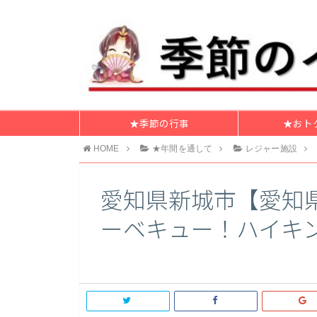
★季節の行事
★おト
HOME
★年間を通して
レジャー施設
愛知県新城市【愛知
ーベキュー！ハイキ