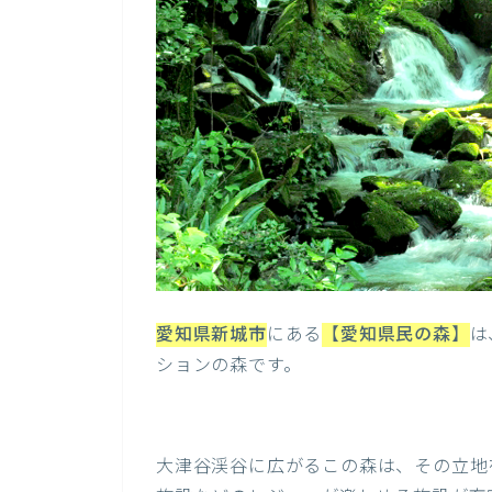
愛知県新城市
にある
【
愛知県民の森
】
は
ションの森です。
大津谷渓谷に広がるこの森は、その立地