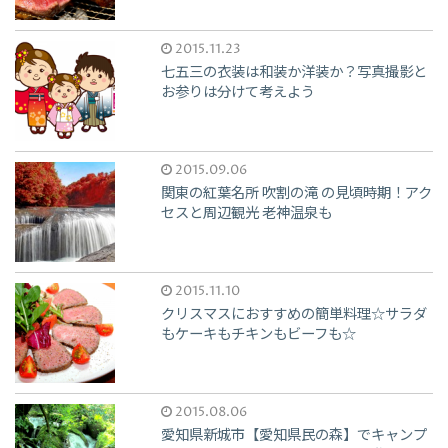
2015.11.23
七五三の衣装は和装か洋装か？写真撮影と
お参りは分けて考えよう
2015.09.06
関東の紅葉名所 吹割の滝 の見頃時期！アク
セスと周辺観光 老神温泉も
2015.11.10
クリスマスにおすすめの簡単料理☆サラダ
もケーキもチキンもビーフも☆
2015.08.06
愛知県新城市【愛知県民の森】でキャンプ