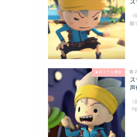
ス
（
国
2
★おトクな情報
ス
声
（
『