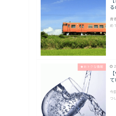
【
る
青
め
2
★おトクな情報
【
て
今
つ