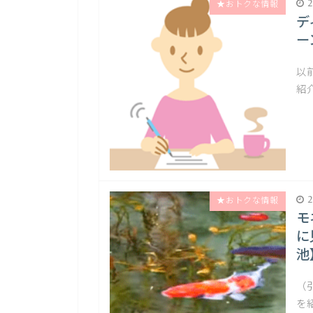
2
★おトクな情報
デ
ー
以
紹
2
★おトクな情報
モ
に
池
（
を