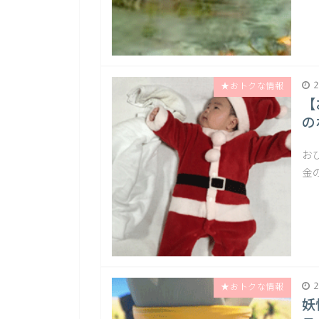
2
★おトクな情報
【
の
お
金
2
★おトクな情報
妖