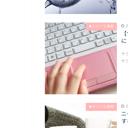
2
★おトクな情報
【
に
サ
サ
2
★おトクな情報
ニ
す