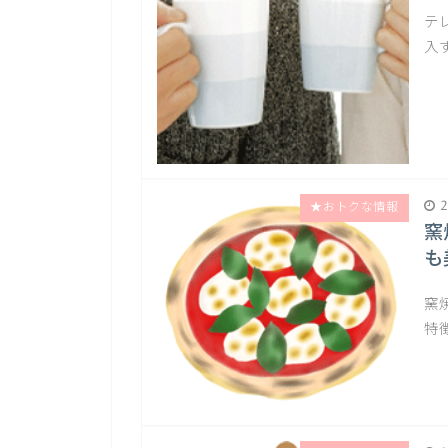
テ
入
2
★おトクな情報
窯
も
窯
特