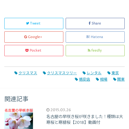
Tweet
Share
Google+
Hatena
Pocket
feedly
クリスマス
クリスマスツリー
レンタル
東京
格安店
相場
関東
関連記事
2015.03.26
名古屋の早咲き桜が咲きました！種類は大
寒桜と寒緋桜【2018】動画付