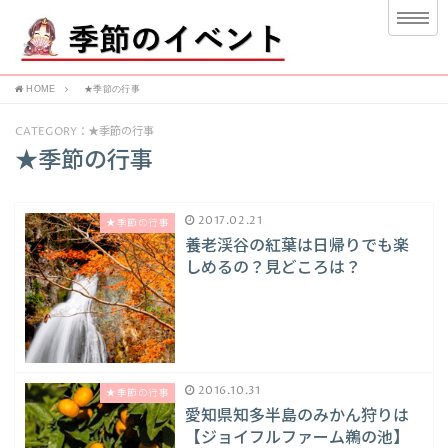
HOME
★季節の行事
CATEGORY：★季節の行事
★季節の行事
2017.02.21
★季節の行事
養老渓谷の紅葉は日帰りでも楽
しめるの？見どころは？
2016.10.31
★季節の行事
愛知県知多半島のみかん狩りは
【ジョイフルファーム鵜の池】