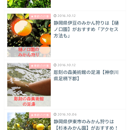
2016.10.12
★季節の行事
静岡県伊豆のみかん狩りは【樋
ノ口園】がおすすめ「アクセス
方法も」
2016.10.12
★季節の行事
彫刻の森美術館の足湯【神奈川
県足柄下郡】
2016.10.06
★季節の行事
静岡県伊東市のみかん狩りは
【杉本みかん園】がおすすめ！