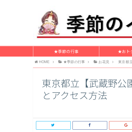
★季節の行事
★おト
HOME
★季節の行事
お花見
東京都立
東京都立【武蔵野公園
とアクセス方法