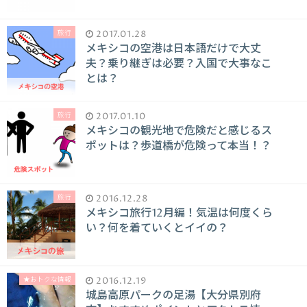
旅行
2017.01.28
メキシコの空港は日本語だけで大丈
夫？乗り継ぎは必要？入国で大事なこ
とは？
旅行
2017.01.10
メキシコの観光地で危険だと感じるス
ポットは？歩道橋が危険って本当！？
旅行
2016.12.28
メキシコ旅行12月編！気温は何度くら
い？何を着ていくとイイの？
★おトクな情報
2016.12.19
城島高原パークの足湯【大分県別府